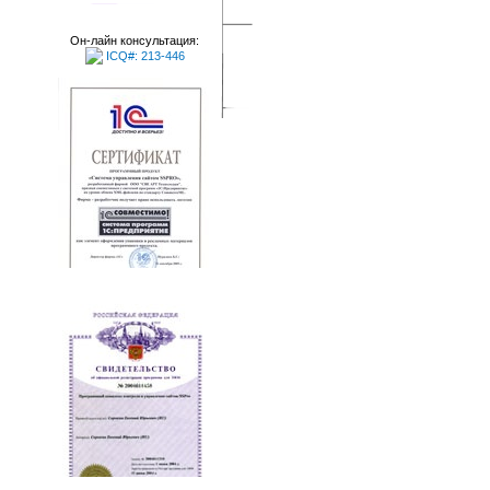
Он-лайн консультация:
ICQ#: 213-446