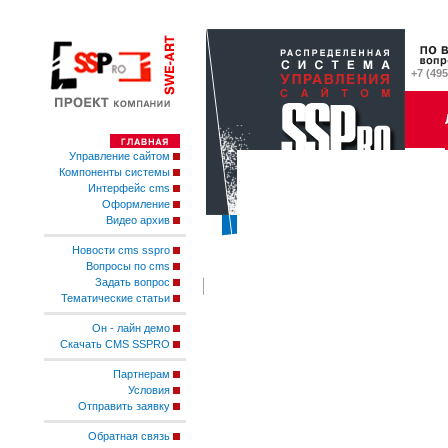
+7 (495
Управление сайтом
Компоненты системы
Интерфейс cms
Оформление
Видео архив
Новости cms sspro
Вопросы по cms
Задать вопрос
Тематические статьи
Он - лайн демо
Скачать CMS SSPRO
Партнерам
Условия
Отправить заявку
Обратная связь